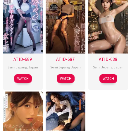
ATID-689
ATID-687
ATID-688
Semi Jepang
,
Japan
Semi Jepang
,
Japan
Semi Jepang
,
Japan
WATCH
WATCH
WATCH