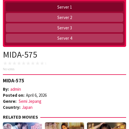
Server 1
Server 2
Server 3
Server 4
MIDA-575
No votes
MIDA-575
By:
admin
Posted on:
April 6, 2026
Genre:
Semi Jepang
Country:
Japan
RELATED MOVIES