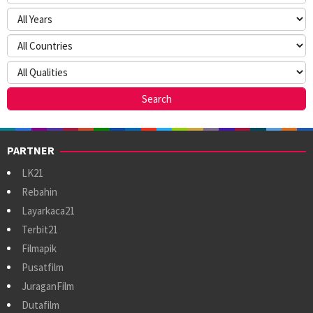
PARTNER
LK21
Rebahin
Layarkaca21
Terbit21
Filmapik
Pusatfilm
JuraganFilm
Dutafilm