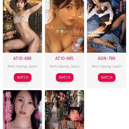
ATID-688
ATID-685
ADN-789
Semi Jepang
,
Japan
Semi Jepang
,
Japan
Semi Jepang
,
Japan
WATCH
WATCH
WATCH