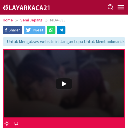
Skip
to
content
Home
Semi Jepang
MIDA-585
Sharer
Tweet
Untuk Mengakses website ini Jangan Lupa Untuk Membookmark kami d