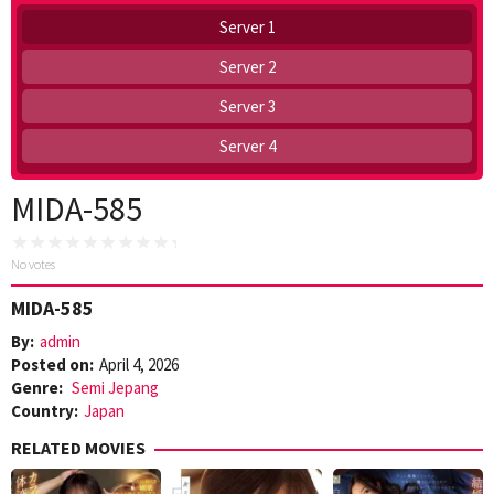
Server 1
Server 2
Server 3
Server 4
MIDA-585
No votes
MIDA-585
By:
admin
Posted on:
April 4, 2026
Genre:
Semi Jepang
Country:
Japan
RELATED MOVIES