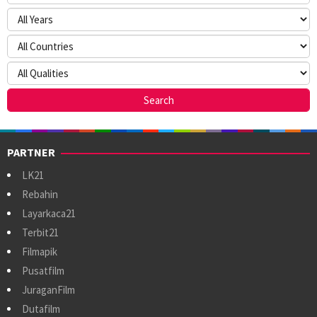
PARTNER
LK21
Rebahin
Layarkaca21
Terbit21
Filmapik
Pusatfilm
JuraganFilm
Dutafilm