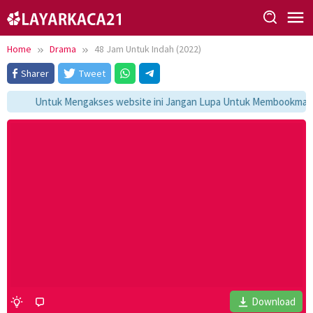
Skip
to
content
Home
Drama
48 Jam Untuk Indah (2022)
Sharer
Tweet
Untuk Mengakses website ini Jangan Lupa Untuk Membookmark ka
Download