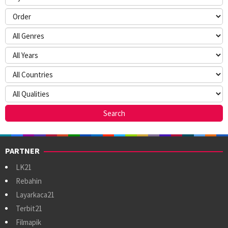
PARTNER
LK21
Rebahin
Layarkaca21
Terbit21
Filmapik