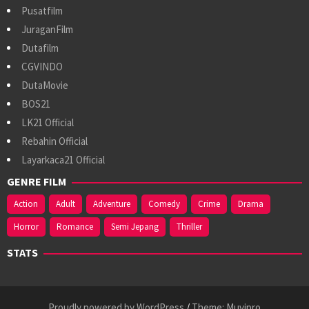
Pusatfilm
JuraganFilm
Dutafilm
CGVINDO
DutaMovie
BOS21
LK21 Official
Rebahin Official
Layarkaca21 Official
GENRE FILM
Action
Adult
Adventure
Comedy
Crime
Drama
Horror
Romance
Semi Jepang
Thriller
STATS
Proudly powered by WordPress
/
Theme: Muvipro