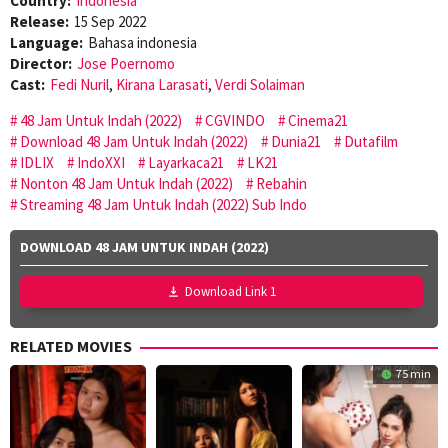
Country:
Indonesia
Release:
15 Sep 2022
Language:
Bahasa indonesia
Director:
Jose Poernomo
Cast:
Fedi Nuril
,
Kirana Larasati
,
Verdi Solaiman
48 Jam Untuk Indah (2022)
CGVINDO
Cinema21
Download 48 Jam Untuk Indah (2022)
Dunia21
Dutafilm
IDLIX
IndoXXI
Layarkaca21
LK21
Nonton 48 Jam Untuk Indah (2022)
Rebahin
Streaming 48 Jam Untuk Indah (2022) Sub Indo
DOWNLOAD 48 JAM UNTUK INDAH (2022)
Download Link 1
RELATED MOVIES
75 min